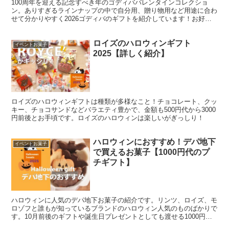
100周年を迎える記念すべき年のゴディババレンタインコレクショ
ン。ありすぎるラインナップの中で自分用、贈り物用など用途に合わ
せて分かりやすく2026ゴディバのギフトを紹介しています！お好み
のGODIVAが見つかりますように
ロイズのハロウィンギフト
イベントお菓子
2025【詳しく紹介】
ロイズのハロウィンギフトは種類が多様なこと！チョコレート、クッ
キー、チョコサンドなどバラエティ豊かで、金額も500円代から3000
円前後とお手頃です。ロイズのハロウィンは楽しいがぎっしり！
ハロウィンにおすすめ！デパ地下
イベントお菓子
で買えるお菓子【1000円代のプ
チギフト】
ハロウィンに人気のデパ地下お菓子の紹介です。リンツ、ロイズ、モ
ロゾフと誰もが知っているブランドのハロウィン人気のものばかりで
す。10月前後のギフトや誕生日プレゼントとしても渡せる1000円代
のギフトを集めました。