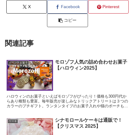
X
Facebook
Pinterest
コピー
関連記事
モロゾフ人気の詰め合わせお菓子
イベントお菓子
【ハロウィン2025】
ハロウィンのお菓子といえばモロゾフがぴったり！価格も300円代か
らあり種類も豊富。毎年販売が楽しみなトリックアトリートは３つの
カラーのプチギフト。ランタンタイプのお菓子入れや猫のポーチも人
気。たくさん購入するなら断然お取り寄せがお得です。
シナモロールケーキは通販で！
ケーキ
【クリスマス 2025】