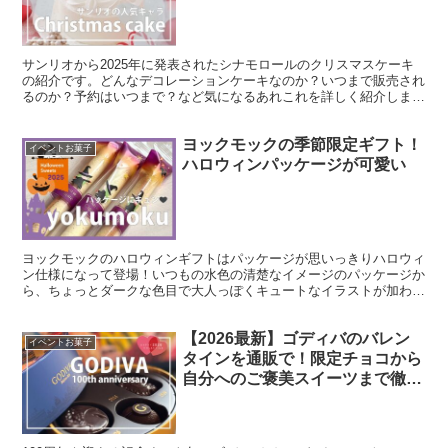
サンリオから2025年に発表されたシナモロールのクリスマスケーキ
の紹介です。どんなデコレーションケーキなのか？いつまで販売され
るのか？予約はいつまで？など気になるあれこれを詳しく紹介しま
す！「シナモロール」は雲の上で生まれた白い子犬、長い耳で空を飛
ぶ男の子です
ヨックモックの季節限定ギフト！
イベントお菓子
ハロウィンパッケージが可愛い
ヨックモックのハロウィンギフトはパッケージが思いっきりハロウィ
ン仕様になって登場！いつもの水色の清楚なイメージのパッケージか
ら、ちょっとダークな色目で大人っぽくキュートなイラストが加わり
ます。
【2026最新】ゴディバのバレン
イベントお菓子
タインを通販で！限定チョコから
自分へのご褒美スイーツまで徹底
紹介