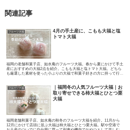
関連記事
4月の手土産に、こもも大福と塩
フルーツ大福
トマト大福
福岡の老舗和菓子店、如水庵のフルーツ大福。春から夏にかけて手土
産におすすめの大福2点を紹介。こもも大福と塩トマト大福。どちら
も厳選した素材を使った小ぶりの大福で和菓子好きの方に持って行く
なら間違いないフルーツ大福です。なめらか白餡とやわらかい餅に包
まれた絶品フルーツ大福。
｜福岡冬の人気フルーツ大福｜お
フルーツ大福
取り寄せできる柿大福とひとつ栗
大福
福岡老舗和菓子店、如水庵の秋冬のフルーツ大福を紹介。11月から
12月にかけて店頭に並ぶ大福は柿大福とひとつ栗大福。駅や空港で
お土産のついでに自分用に買って列車や機内でおやつとして楽しむの