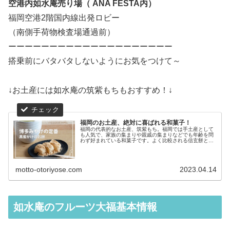
空港内如水庵売り場（ ANA FESTA内）
福岡空港2階国内線出発ロビー
（南側手荷物検査場通過前）
ーーーーーーーーーーーーーーーーーーーー
搭乗前にバタバタしないようにお気をつけて～
↓お土産には如水庵の筑紫もちもおすすめ！↓
福岡のお土産、絶対に喜ばれる和菓子！
福岡の代表的なお土産、筑紫もち。福岡では手土産として
も人気で、家族の集まりや親戚の集まりなどでも年齢を問
わず好まれている和菓子です。よく比較される信玄餅との
微妙な関係や、通販で手に入れられるラインナップ、筑紫
もちだけではない如水庵の人気商品などを紹介します。
motto-otoriyose.com
2023.04.14
如水庵のフルーツ大福基本情報