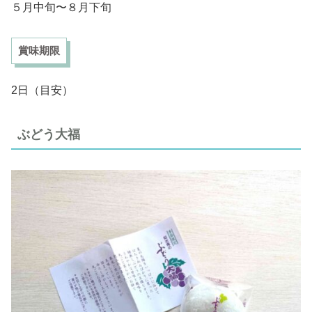
５月中旬〜８月下旬
賞味期限
2日（目安）
ぶどう大福