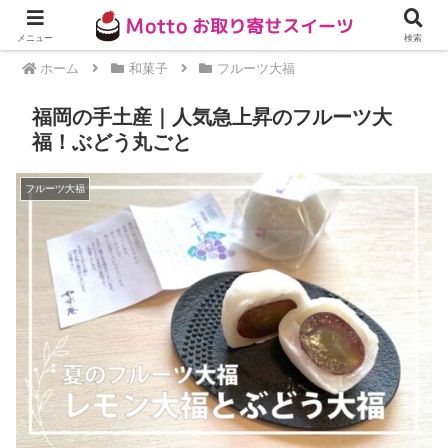
メニュー
検索
ホーム
和菓子
フルーツ大福
福岡の手土産｜人気急上昇のフルーツ大
福！ぶどう丸ごと
フルーツ大福