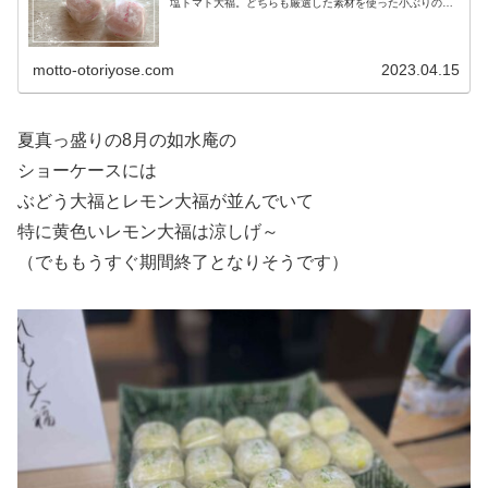
塩トマト大福。どちらも厳選した素材を使った小ぶりの大
福で和菓子好きの方に持って行くなら間違いないフルーツ
大福です。なめらか白餡とやわらかい餅に包まれた絶品フ
ルーツ大福。
motto-otoriyose.com
2023.04.15
夏真っ盛りの8月の如水庵の
ショーケースには
ぶどう大福とレモン大福が並んでいて
特に黄色いレモン大福は涼しげ～
（でももうすぐ期間終了となりそうです）