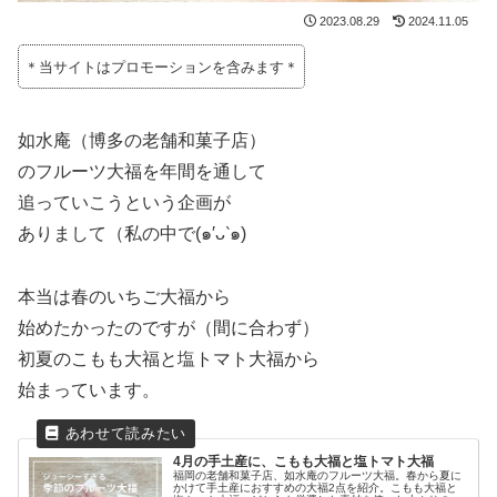
2023.08.29
2024.11.05
＊当サイトはプロモーションを含みます＊
如水庵（博多の老舗和菓子店）
のフルーツ大福を年間を通して
追っていこうという企画が
ありまして（私の中で(๑′ᴗ‵๑)
本当は春のいちご大福から
始めたかったのですが（間に合わず）
初夏のこもも大福と塩トマト大福から
始まっています。
4月の手土産に、こもも大福と塩トマト大福
福岡の老舗和菓子店、如水庵のフルーツ大福。春から夏に
かけて手土産におすすめの大福2点を紹介。こもも大福と