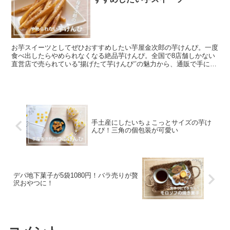
お芋スイーツとしてぜひおすすめしたい芋屋金次郎の芋けんぴ。一度
食べ出したらやめられなくなる絶品芋けんぴ。全国で8店舗しかない
直営店で売られている“揚げたて芋けんぴ‘’の魅力から、通販で手に入
るものまで、読んだら食べたくなること間違いなしですよ。お芋好き
の方の贅沢おやつにぜひ。
手土産にしたいちょこっとサイズの芋け
んぴ！三角の個包装が可愛い
デパ地下菓子が5袋1080円！バラ売りが贅
沢おやつに！