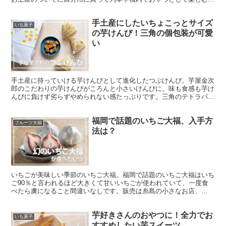
もおすすめです。なめらか白餡や小豆餡とやわらかい餅に包まれた絶
品フルーツ大福。
手土産にしたいちょこっとサイズ
いも菓子
の芋けんぴ！三角の個包装が可愛
い
手土産に持っていける芋けんぴとして進化したつぶけんぴ。芋屋金次
郎のこだわりの芋けんぴがころんと小さいけんぴに。味も食感も芋け
んぴに負けず劣らずやめられない感たっぷりです。三角のテトラパッ
クも可愛くて、ママ友の集まりなどにもおすすめですよ。
福岡で話題のいちご大福、入手方
フルーツ大福
法は？
いちごが美味しい季節のいちご大福。福岡で話題のいちご大福はいち
ご90％と言われるほど大きくて甘いいちごが使われていて、一度食
べたら虜になること間違いなしです。販売は糸島の小さなお店、
slowberry strawberryという可愛くて素敵なお店です。
芋好きさんのおやつに！全力でお
いも菓子
すすめしたい芋スイーツ